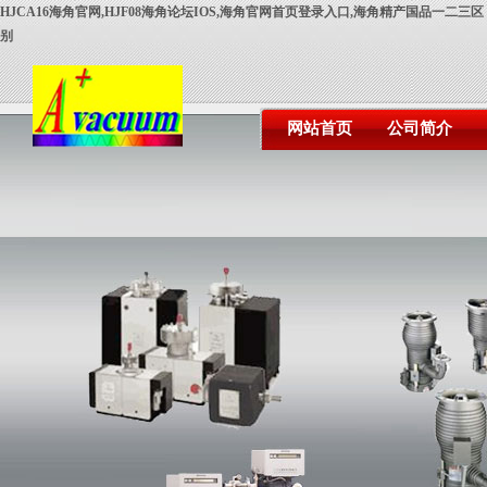
HJCA16海角官网,HJF08海角论坛IOS,海角官网首页登录入口,海角精产国品一二三区
别
网站首页
公司简介