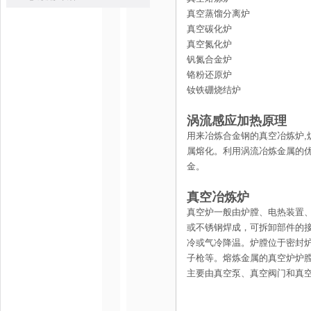
真空蒸馏分离炉
真空碳化炉
真空氮化炉
钒氮合金炉
铬粉还原炉
钕铁硼烧结炉
涡流感应加热原理
用来冶炼合金钢的真空冶炼炉,炉
属熔化。利用涡流冶炼金属的优
金。
真空冶炼炉
真空炉一般由炉膛、电热装置
或不锈钢焊成，可拆卸部件的
冷或气冷降温。炉膛位于密封炉
子枪等。熔炼金属的真空炉炉
主要由真空泵、真空阀门和