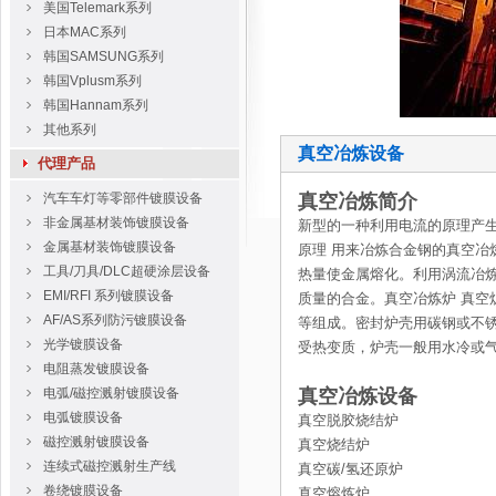
美国Telemark系列
日本MAC系列
韩国SAMSUNG系列
韩国Vplusm系列
韩国Hannam系列
其他系列
真空冶炼设备
代理产品
汽车车灯等零部件镀膜设备
真空冶炼简介
非金属基材装饰镀膜设备
新型的一种利用电流的原理产生高温
金属基材装饰镀膜设备
原理 用来冶炼合金钢的真空冶炼炉
工具/刀具/DLC超硬涂层设备
热量使金属熔化。利用涡流
EMI/RFI 系列镀膜设备
质量的合金。真空冶炼炉 真空炉一
AF/AS系列防污镀膜设备
等组成。密封炉壳用碳钢或
光学镀膜设备
受热变质，炉壳一般用水冷或气冷降
电阻蒸发镀膜设备
电弧/磁控溅射镀膜设备
真空冶炼设备
电弧镀膜设备
真空脱胶烧结炉
磁控溅射镀膜设备
真空烧结炉
连续式磁控溅射生产线
真空碳/氢还原炉
卷绕镀膜设备
真空熔炼炉