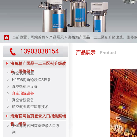
当前位置：
网站首页
>
产品展示
>
海角精产国品一二三区别升级改造、维修
产品展示
Product
海角精产国品一二三区别升级改
造、维修保养
真空获得装置
HJF08海角论坛IOS设备
真空热处理设备
真空冶炼设备
真空含浸设备
航空航天真空应用技术
海角官网首页登录入口捕集泵销
售、维修
美国海角官网首页登录入口系
列