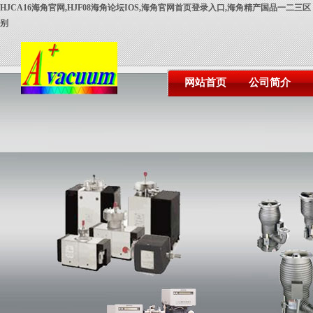
HJCA16海角官网,HJF08海角论坛IOS,海角官网首页登录入口,海角精产国品一二三区
别
网站首页
公司简介