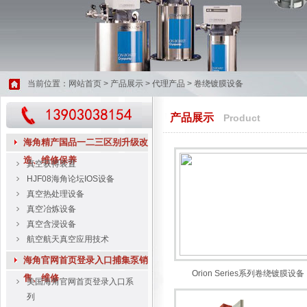
当前位置：
网站首页
>
产品展示
>
代理产品
>
卷绕镀膜设备
产品展示
Product
海角精产国品一二三区别升级改
造、维修保养
真空获得装置
HJF08海角论坛IOS设备
真空热处理设备
真空冶炼设备
真空含浸设备
航空航天真空应用技术
海角官网首页登录入口捕集泵销
Orion Series系列卷绕镀膜设备
售、维修
美国海角官网首页登录入口系
列