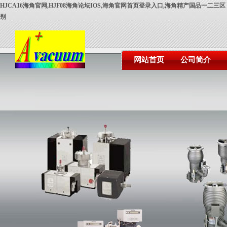
HJCA16海角官网,HJF08海角论坛IOS,海角官网首页登录入口,海角精产国品一二三区
别
网站首页
公司简介