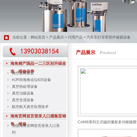
当前位置：
网站首页
>
产品展示
>
代理产品
>
汽车车灯等零部件镀膜设备
产品展示
Product
海角精产国品一二三区别升级改
造、维修保养
真空获得装置
HJF08海角论坛IOS设备
真空热处理设备
真空冶炼设备
真空含浸设备
航空航天真空应用技术
海角官网首页登录入口捕集泵销
Colt48系列立式磁控溅射多功能镀
售、维修
美国海角官网首页登录入口系
列