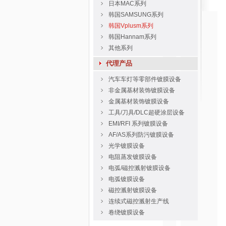
日本MAC系列
韩国SAMSUNG系列
韩国Vplusm系列
韩国Hannam系列
其他系列
代理产品
汽车车灯等零部件镀膜设备
非金属基材装饰镀膜设备
金属基材装饰镀膜设备
工具/刀具/DLC超硬涂层设备
EMI/RFI 系列镀膜设备
AF/AS系列防污镀膜设备
光学镀膜设备
电阻蒸发镀膜设备
电弧/磁控溅射镀膜设备
电弧镀膜设备
磁控溅射镀膜设备
连续式磁控溅射生产线
卷绕镀膜设备