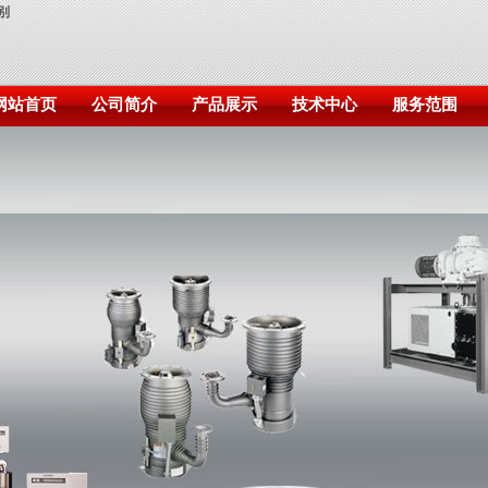
别
网站首页
公司简介
产品展示
技术中心
服务范围