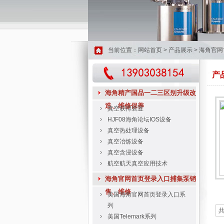
当前位置：
网站首页
>
产品展示
>
海角官网首
产
海角精产国品一二三区别升级改
造、维修保养
真空获得装置
HJF08海角论坛IOS设备
真空热处理设备
真空冶炼设备
真空含浸设备
航空航天真空应用技术
海角官网首页登录入口捕集泵销
售、维修
美国海角官网首页登录入口系
列
共
美国Telemark系列