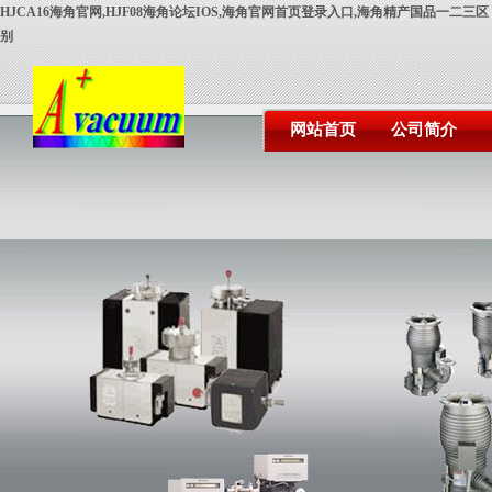
HJCA16海角官网,HJF08海角论坛IOS,海角官网首页登录入口,海角精产国品一二三区
别
网站首页
公司简介