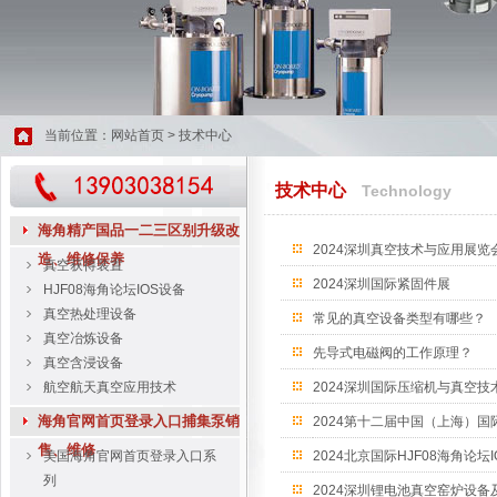
当前位置：
网站首页
> 技术中心
技术中心
Technology
海角精产国品一二三区别升级改
2024深圳真空技术与应用展览
造、维修保养
真空获得装置
2024深圳国际紧固件展
HJF08海角论坛IOS设备
真空热处理设备
常见的真空设备类型有哪些？
真空冶炼设备
先导式电磁阀的工作原理？
真空含浸设备
航空航天真空应用技术
2024深圳国际压缩机与真空技
海角官网首页登录入口捕集泵销
2024第十二届中国（上海）
售、维修
美国海角官网首页登录入口系
2024北京国际HJF08海角论
列
2024深圳锂电池真空窑炉设