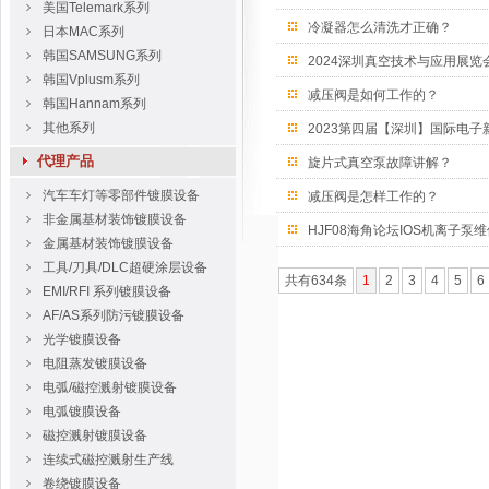
美国Telemark系列
冷凝器怎么清洗才正确？
日本MAC系列
韩国SAMSUNG系列
2024深圳真空技术与应用展览
韩国Vplusm系列
减压阀是如何工作的？
韩国Hannam系列
其他系列
2023第四届【深圳】国际电子
代理产品
旋片式真空泵故障讲解？
汽车车灯等零部件镀膜设备
减压阀是怎样工作的？
非金属基材装饰镀膜设备
HJF08海角论坛IOS机离子泵维修要
金属基材装饰镀膜设备
工具/刀具/DLC超硬涂层设备
共有634条
1
2
3
4
5
6
EMI/RFI 系列镀膜设备
AF/AS系列防污镀膜设备
光学镀膜设备
电阻蒸发镀膜设备
电弧/磁控溅射镀膜设备
电弧镀膜设备
磁控溅射镀膜设备
连续式磁控溅射生产线
卷绕镀膜设备