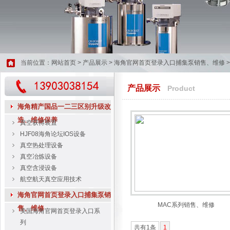
当前位置：
网站首页
>
产品展示
>
海角官网首页登录入口捕集泵销售、维修
产品展示
Product
海角精产国品一二三区别升级改
造、维修保养
真空获得装置
HJF08海角论坛IOS设备
真空热处理设备
真空冶炼设备
真空含浸设备
航空航天真空应用技术
海角官网首页登录入口捕集泵销
MAC系列销售、维修
售、维修
美国海角官网首页登录入口系
列
共有1条
1