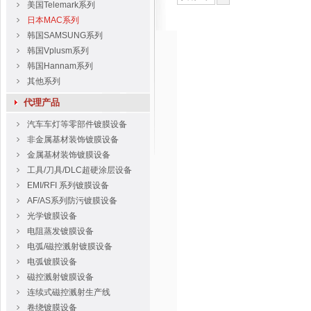
美国Telemark系列
日本MAC系列
韩国SAMSUNG系列
韩国Vplusm系列
韩国Hannam系列
其他系列
代理产品
汽车车灯等零部件镀膜设备
非金属基材装饰镀膜设备
金属基材装饰镀膜设备
工具/刀具/DLC超硬涂层设备
EMI/RFI 系列镀膜设备
AF/AS系列防污镀膜设备
光学镀膜设备
电阻蒸发镀膜设备
电弧/磁控溅射镀膜设备
电弧镀膜设备
磁控溅射镀膜设备
连续式磁控溅射生产线
卷绕镀膜设备